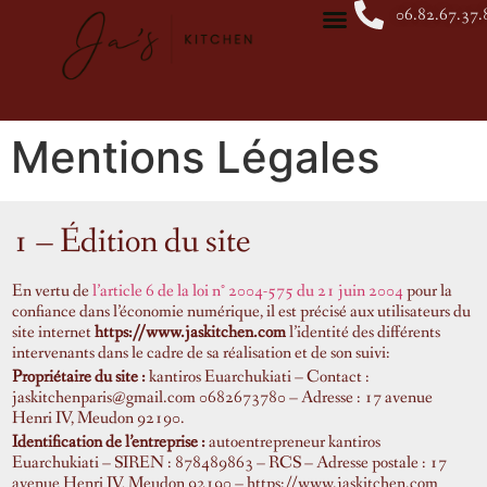
06.82.67.37.
Mentions Légales
1 – Édition du site
En vertu de
l’article 6 de la loi n° 2004-575 du 21 juin 2004
pour la
confiance dans l’économie numérique, il est précisé aux utilisateurs du
site internet
https://www.jaskitchen.com
l’identité des différents
intervenants dans le cadre de sa réalisation et de son suivi:
Propriétaire du site :
kantiros Euarchukiati
– Contact :
jaskitchenpari
s@gmail.com
0682673780
– Adresse :
17 avenue
Henri IV, Meudon 92190
.
Identification de l’entreprise :
autoentrepreneur
kantiros
Euarchukiati
– SIREN :
878489863
–
RCS
– Adresse postale :
17
avenue Henri IV, Meudon 92190
–
https://www.jaskitchen.com