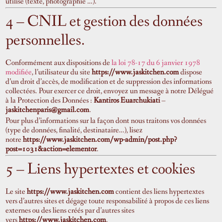
utilisé (texte, photographie …).
4 – CNIL et gestion des données
personnelles.
Conformément aux dispositions de
la loi 78-17 du 6 janvier 1978
modifiée
, l’utilisateur du site
https://www.jaskitchen.com
dispose
d’un droit d’accès, de modification et de suppression des informations
collectées. Pour exercer ce droit, envoyez un message à notre Délégué
à la Protection des Données :
Kantiros Euarchukiati
–
jaskitchenparis
@gmail.com
.
Pour plus d’informations sur la façon dont nous traitons vos données
(type de données, finalité, destinataire…), lisez
notre
https://www.jaskitchen.com/wp-admin/post.php?
post=1031&action=elementor
.
5 – Liens hypertextes et cookies
Le site
https://www.jaskitchen.com
contient des liens hypertextes
vers d’autres sites et dégage toute responsabilité à propos de ces liens
externes ou des liens créés par d’autres sites
vers
https://www.jaskitchen.com
.