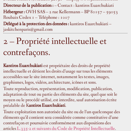
Directeur de la publication :
– Contact : kantiros Euarchukiati
Hébergeur :
OVH SAS – 2 rue Kellermann – BP 80157 – 59053
Roubaix Cedex 1 – Téléphone : 1007
Délégué à la protection des données :
kantiros Euarchukiati
–
jaskitchenparis
@gmail.com
2 – Propriété intellectuelle et
contrefaçons.
Kantiros Euarchukiati
est propriétaire des droits de propriété
intellectuelle et détient les droits d’usage sur tous les éléments
accessibles sur le site internet, notamment les textes, images,
graphismes, logos, vidéos, architecture, icônes et sons.
Toute reproduction, représentation, modification, publication,
adaptation de tout ou partie des éléments du site, quel que soit le
moyen ou le procédé utilisé, est interdite, sauf autorisation écrite
préalable de K
antiros Euarchukiati
.
Toute exploitation non autorisée du site ou de l’un quelconque des
éléments qu’il contient sera considérée comme constitutive d’une
contrefaçon et poursuivie conformément aux dispositions des
articles
L.335-2 et suivants du Code de Propriété Intellectuelle
.