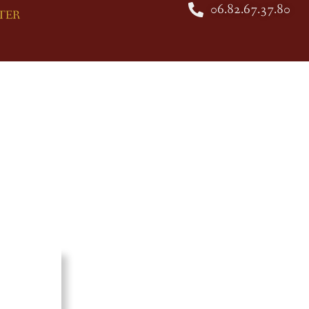
06.82.67.37.80
TER